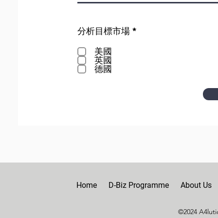
R
分析目標市場
*
e
q
美國
u
英國
i
德國
r
e
d
Home
D-Biz Programme
About Us
©2024 A4lutio