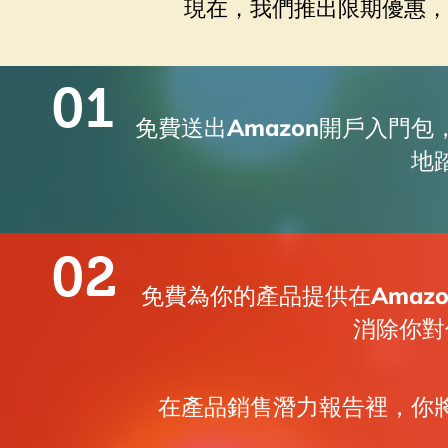
現在，我們推出限期優惠，
01
免費送出Amazon開戶入門
地
02
免費為你的產品提供在Amaz
消除你對
在產品銷售潛力報告裡，你