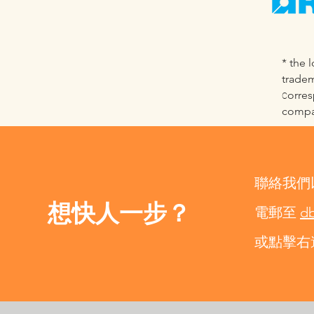
* the 
tradem
c
orre
compa
聯絡我們
想快人一步？
電郵至
db
或點擊右